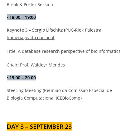
Break & Poster Session
•
18:00 – 19:00
Keynote 3 –
Sergio Lifschitz (PUC-Rio): Palestra
homenageado nacional
Title: A database research perspective of bioinformatics
Chair: Prof. Waldeyr Mendes
•
19:00 – 20:
00
Steering Meeting (Reunião da Comissão Especial de
Biologia Computacional (CEBioComp)
DAY 3 – SEPTEMBER 23