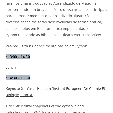
faremos uma introdução ao Aprendizado de Máquina,
apresentando um breve histórico dessa área e os principais
paradigmas e modelos de aprendizado. Ilustrações de
diversos conceitos serão desenvolvidas de forma prática,
com exemplos em Bioinformática implementados em
Python utilizando as bibliotecas Sklearn e/ou Tensorflow.
Pré-requisitos:
Conhecimento básico em Python
•
13:00 – 14:30
Lunch
•
14:30 – 15:30
Keynote 2 –
Yaser Hashem (Institut Européen De Chimie Et
Biologie, França)
Title: Structural snapshots of the cytosolic and
mitochondrial mRNA translation machineries in