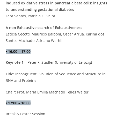
induced oxidative stress in pancreatic beta cells: insights
to understanding gestational diabetes
Lara Santos, Patricia Oliveira
A non Exhaustive search of Exhaustiveness
Letícia Cecotti, Mauricio Balboni, Oscar Arrua, Karina dos
Santos Machado, Adriano Werhli
•
16:00 – 17:00
Keynote 1
–
Peter F. Stadler (University of Leipzig)
Title: Incongruent Evolution of Sequence and Structure in
RNA and Proteins
Chair: Prof. Maria Emília Machado Telles Walter
•
17:00 – 18:00
Break & Poster Session