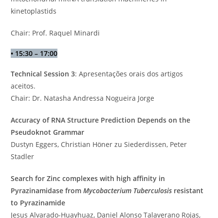
kinetoplastids
Chair: Prof. Raquel Minardi
•
15:30 – 17:00
Technical Session 3
: Apresentações orais dos artigos
aceitos.
Chair: Dr. Natasha Andressa Nogueira Jorge
Accuracy of RNA Structure Prediction Depends on the
Pseudoknot Grammar
Dustyn Eggers, Christian Höner zu Siederdissen, Peter
Stadler
Search for Zinc complexes with high affinity in
Pyrazinamidase from
Mycobacterium Tuberculosis
resistant
to Pyrazinamide
Jesus Alvarado-Huayhuaz, Daniel Alonso Talaverano Rojas,