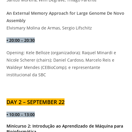
An External Memory Approach for Large Genome De Novo
Assembly
Elvismary Molina de Armas, Sergio Lifschitz
•
20:
00 – 20:30
Opening: Kele Belloze (organizadora); Raquel Minardi e
Nicole Scherer (chairs); Daniel Cardoso, Marcelo Reis e
Waldeyr Mendes (CEBioComp); e representante
institucional da SBC
DAY 2 – SEPTEMBER 22
•
10:00 – 13:00
Minicurso 2: Introdução ao Aprendizado de Máquina para
Bioinformática