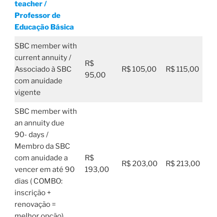
teacher /
Professor de
Educação Básica
SBC member with
current annuity /
R$
Associado à SBC
R$ 105,00
R$ 115,00
95,00
com anuidade
vigente
SBC member with
an annuity due
90- days /
Membro da SBC
com anuidade a
R$
R$ 203,00
R$ 213,00
vencer em até 90
193,00
dias ( COMBO:
inscrição +
renovação =
melhor opção)