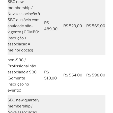
SBC new
membership /
Nova associação à
SBC ou sócio com
R$
anuidade não-
R$ 529,00
R$ 569,00
489,00
vigente ( COMBO:
inscrição +
associação =
melhor opção)
non-SBC /
Profissional não
associado à SBC
R$
R$ 554,00
R$ 598,00
(Somente
510,00
inscrição no
evento)
SBC new quartely
membership /
Nova associação