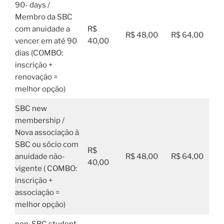
90- days /
Membro da SBC
com anuidade a
R$
R$ 48,00
R$ 64,00
vencer em até 90
40,00
dias (COMBO:
inscrição +
renovação =
melhor opção)
SBC new
membership /
Nova associação à
SBC ou sócio com
R$
anuidade não-
R$ 48,00
R$ 64,00
40,00
vigente ( COMBO:
inscrição +
associação =
melhor opção)
non-SBC student