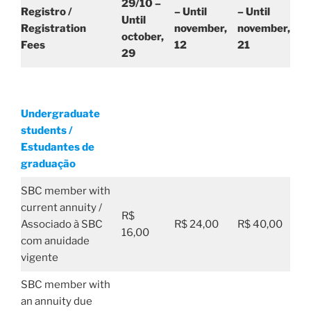
29/10 –
Registro /
– Until
– Until
Until
Registration
november,
november,
october,
Fees
12
21
29
Undergraduate
students /
Estudantes de
graduação
SBC member with
current annuity /
R$
Associado à SBC
R$ 24,00
R$ 40,00
16,00
com anuidade
vigente
SBC member with
an annuity due