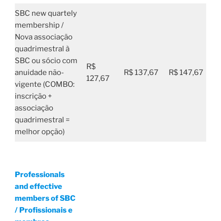
SBC new quartely
membership /
Nova associação
quadrimestral à
SBC ou sócio com
R$
anuidade não-
R$ 137,67
R$ 147,67
127,67
vigente (COMBO:
inscrição +
associação
quadrimestral =
melhor opção)
P
rofessionals
and effective
members of SBC
/ Profissionais e