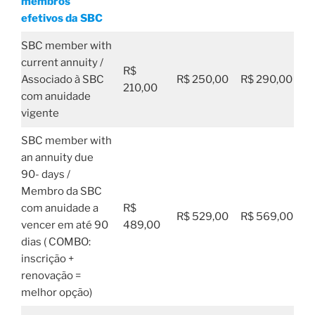
membros
efetivos da SBC
SBC member with
current annuity /
R$
Associado à SBC
R$ 250,00
R$ 290,00
210,00
com anuidade
vigente
SBC member with
an annuity due
90- days /
Membro da SBC
com anuidade a
R$
R$ 529,00
R$ 569,00
vencer em até 90
489,00
dias ( COMBO:
inscrição +
renovação =
melhor opção)