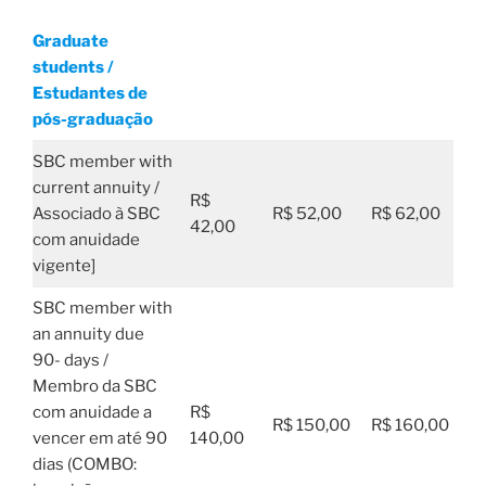
Graduate
students /
Estudantes de
pós-graduação
SBC member with
current annuity /
R$
Associado à SBC
R$ 52,00
R$ 62,00
42,00
com anuidade
vigente]
SBC member with
an annuity due
90- days /
Membro da SBC
com anuidade a
R$
R$ 150,00
R$ 160,00
vencer em até 90
140,00
dias (COMBO: